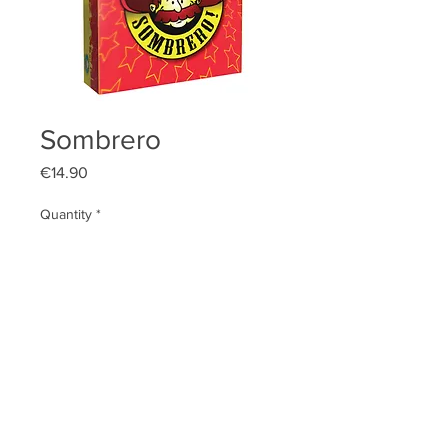
Sombrero
Price
€14.90
Quantity
*
Add to Cart
Qui sommes-nous ?
Contact
Conditions générales de vente