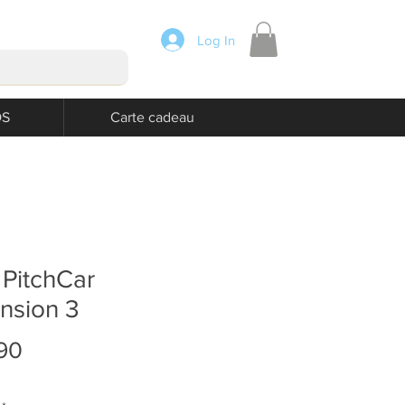
Log In
OS
Carte cadeau
 PitchCar
nsion 3
Price
90