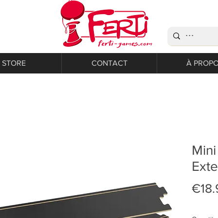
STORE
CONTACT
À PROP
Mini
Exte
€18.