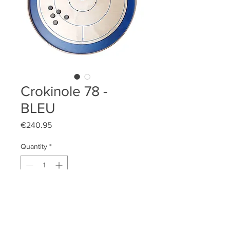
Crokinole 78 -
BLEU
Price
€240.95
Quantity
*
Add to Cart
palets noirs et blancs 2 x12