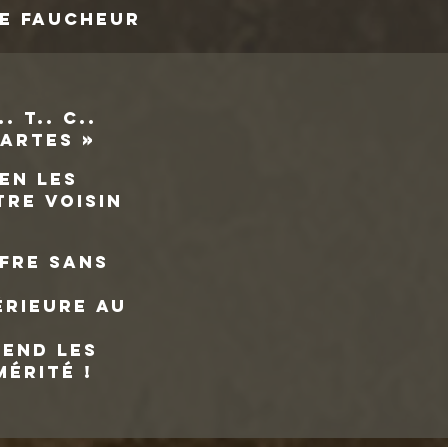
Le Faucheur
 T.. C..
Cartes »
en les
re voisin
fre sans
érieure au
rend les
mérité !