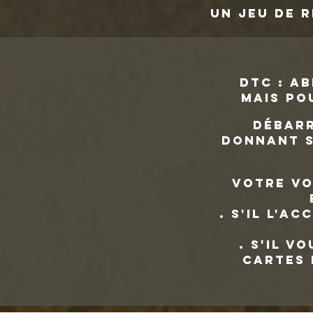
UN JEU DE R
DTC : ab
mais po
Débarr
donnant s
Votre vo
. s'il l'a
. s'il v
cartes 