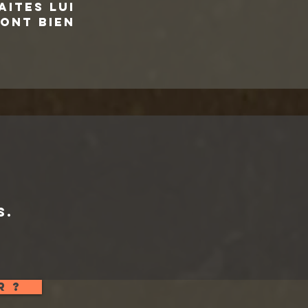
aites lui
ont bien
s.
r ?