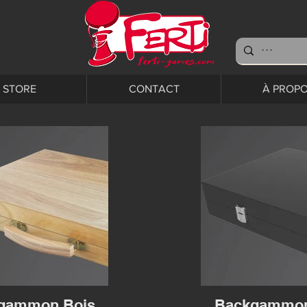
STORE
CONTACT
À PROP
gammon Bois
Backgammon